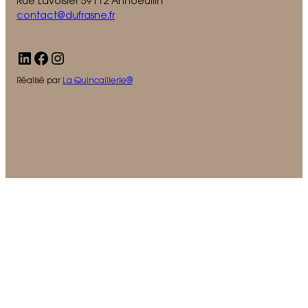
Rue Lavoisier 59112 Annoeullin
contact@dufrasne.fr
LinkedIn
Facebook
Instagram
Réalisé par
La Quincaillerie®