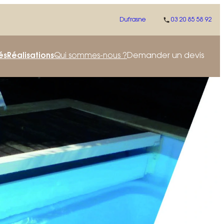
Dufrasne
03 20 85 58 92
Demander un devis
és
Réalisations
Qui sommes-nous ?