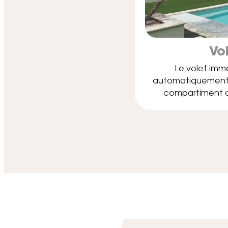
Vo
Le volet imm
automatiquement s
compartiment déd