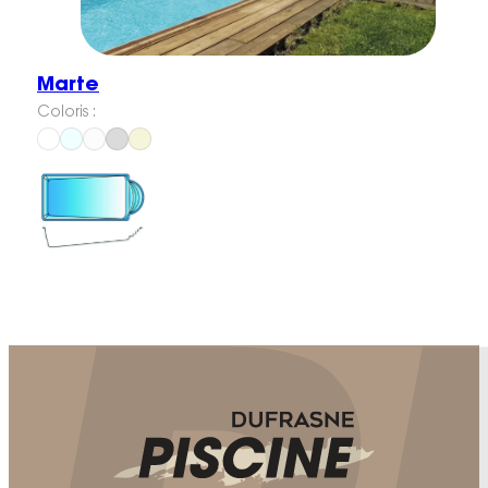
Marte
Coloris :
C